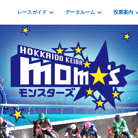
レースガイド
データルーム
投票案内
データルーム
レース情報
映像コンテンツ
門別競馬場情報
過去開催
投
騎手・調教師紹介
レース一覧
重賞競走VTR
門別競馬場グルメ
番組・級
騎手・調教師成績
出走表
重賞競走参考VTR
とねっこジン
開催日程
能力検査成績
成績表
レースダイジェスト
いずみ食堂
開催
坂路調教映像
払戻金一覧
新馬ダイジェスト
ルンビニフー
重賞
遠征馬情報
騎手成績表
勝馬屋
スタ
馬主服紹介
馬番成績表
発売情報
番組編成要領
オッズ
道内の
道外