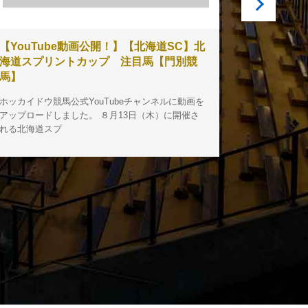
【YouTube動画公開！】【北海道SC】北
第１３回
海道スプリントカップ 注目馬【門別競
３〕結果
馬】
本日のメイ
ホッカイドウ競馬公式YouTubeチャンネルに動画を
サッポロク
アップロードしました。 ８月13日（木）に開催さ
ル賞）[ダート
れる北海道スプ