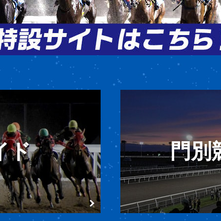
イド
門別