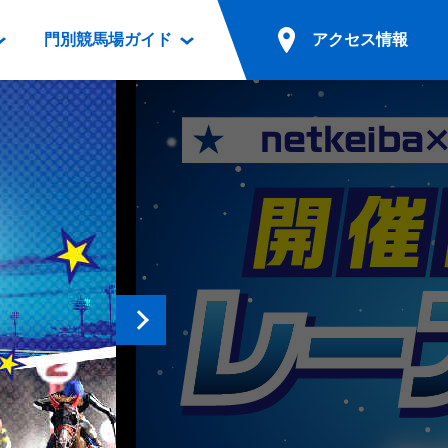
門別競馬場ガイド
アクセス情報
情報
票案内
ファンルーム
アクセス情報
電話・インターネット投票
競馬用語集
お車でのご来場
別表ダウンロード
場外発売所
無料送迎バスでのご来場
ギスカン
実況・テレホンサービス
公共の交通機関でのご来場
カレンダー
発売・払戻
ドカフェ
競走体系図
リオンシリーズ競走
発売情報(PDF)
の発売情報