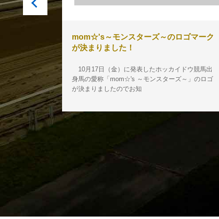
木）の臨時駐
mom☆'s～モンスターズ～のロゴマーク
が決まりました！
日において、
10月17日（金）に発表したホッカイドウ競馬出
ます。是非ご
身馬の愛称「mom☆'s ～モンスターズ～」のロゴ
が決まりましたのでお知