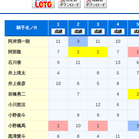
1
2
3
4
5
騎手名／R
成績
成績
成績
成績
成
阿岸潤一朗
11
3
11
10
阿部龍
7
2
2
7
1
石川倭
9
11
13
6
井上瑛太
4
8
5
7
井上俊彦
10
6
5
8
岩橋勇二
7
4
2
小川悠汰
12
6
小野俊斗
9
9
9
小野楓馬
1
10
1
3
黒澤愛斗
6
8
4
11