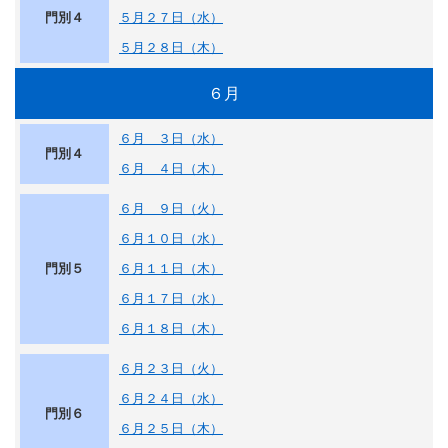
門別４
５月２７日（水）
５月２８日（木）
６月
６月 ３日（水）
門別４
６月 ４日（木）
６月 ９日（火）
６月１０日（水）
門別５
６月１１日（木）
６月１７日（水）
６月１８日（木）
６月２３日（火）
６月２４日（水）
門別６
６月２５日（木）