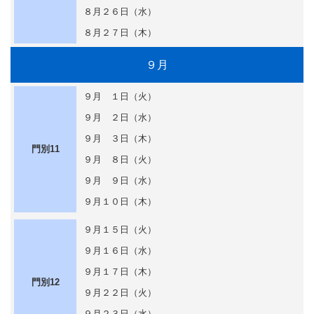
８月２６日（水）
８月２７日（木）
９月
９月 １日（火）
９月 ２日（水）
９月 ３日（木）
門別11
９月 ８日（火）
９月 ９日（水）
９月１０日（木）
９月１５日（火）
９月１６日（水）
９月１７日（木）
門別12
９月２２日（火）
９月２３日（水）