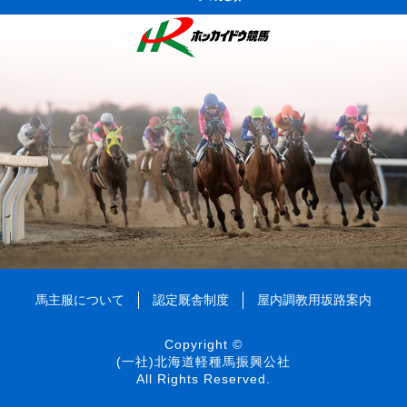
馬主服について
認定厩舎制度
屋内調教用坂路案内
Copyright ©
(一社)北海道軽種馬振興公社
All Rights Reserved.