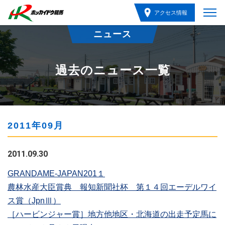
アクセス情報
ニュース
過去のニュース一覧
2011年09月
2011.09.30
GRANDAME-JAPAN201１
農林水産大臣賞典 報知新聞社杯 第１４回エーデルワイ
ス賞（JpnⅢ）
［ハービンジャー賞］地方他地区・北海道の出走予定馬に