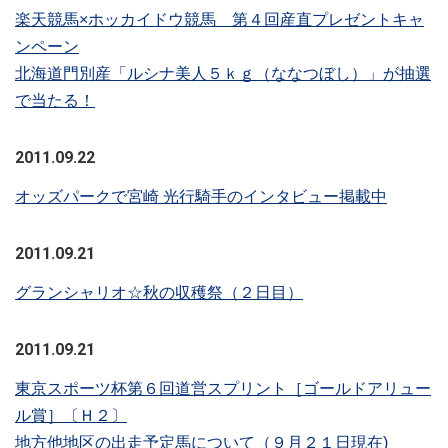
楽天競馬×ホッカイドウ競馬 第４回産直プレゼントキャ
ンペーン
北海道門別産「ルシナ美人５ｋｇ（ななつぼし）」が抽選
で当たる！
2011.09.22
オッズパークで宮崎 光行騎手のインタビュー掲載中
2011.09.21
グランシャリオ☆秋の収穫祭（２日目）
2011.09.21
東京スポーツ杯第６回道営スプリント［ゴールドアリュー
ル賞］〔Ｈ２〕
地方他地区の出走予定馬について（９月２１日現在)