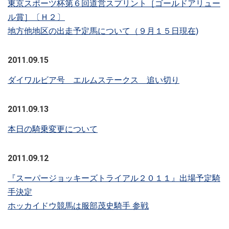
東京スポーツ杯第６回道営スプリント［ゴールドアリュー
ル賞］〔Ｈ２〕
地方他地区の出走予定馬について（９月１５日現在)
2011.09.15
ダイワルビア号 エルムステークス 追い切り
2011.09.13
本日の騎乗変更について
2011.09.12
『スーパージョッキーズトライアル２０１１』出場予定騎
手決定
ホッカイドウ競馬は服部茂史騎手 参戦