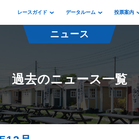
レースガイド
データルーム
投票案内
データルーム
レース情報
映像コンテンツ
門別競馬場情報
過去開催
投
ニュース
騎手・調教師紹介
レース一覧
重賞競走VTR
門別競馬場グルメ
番組・級
騎手・調教師成績
出走表
重賞競走参考VTR
とねっこジン
開催日程
能力検査成績
成績表
レースダイジェスト
いずみ食堂
開催
過去のニュース一覧
坂路調教映像
払戻金一覧
新馬ダイジェスト
ルンビニフー
重賞
遠征馬情報
騎手成績表
勝馬屋
スタ
馬主服紹介
馬番成績表
発売情報
番組編成要領
オッズ
道内の
道外