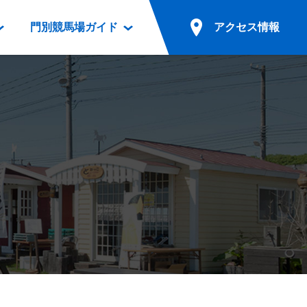
門別競馬場ガイド
アクセス情報
情報
票案内
ファンルーム
アクセス情報
電話・インターネット投票
競馬用語集
お車でのご来場
別表ダウンロード
場外発売所
無料送迎バスでのご来場
ギスカン
実況・テレホンサービス
公共の交通機関でのご来場
カレンダー
発売・払戻
ドカフェ
競走体系図
リオンシリーズ競走
発売情報(PDF)
の発売情報