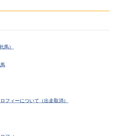
駿牝馬）
牝馬
ドトロフィーについて（出走取消）