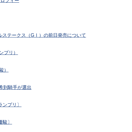
トロフィー
フルステークス（GⅠ）の前日発売について
ランプリ）
優駿）
咲希到騎手が選出
ランプリ〕
優駿〕